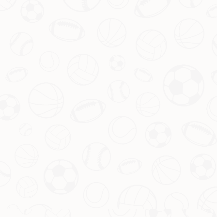
常见问题
毕尔巴鄂竞技官方：尼科壁画遭破坏体现对俱乐部的不敬，将积极参与修复。
🏃‍♂️飞人苏炳添掌舵暨大体育学院，开启新征程！
曼城6球横扫艾因！联手尤文晋级，末轮为小组头名决战避开皇马