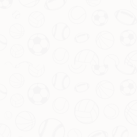
【欧冠】麦肯尼惊天世界波，尤文图斯力克埃因霍温
2026-06-28T00:05:06+08:00
在最新一轮欧冠联赛中，尤文图斯主场迎战埃因霍温，一场激动人心的
阿尔特塔：对比赛结果深感遗憾，球队表现未达
2026-06-27T00:05:06+08:00
引言：阿尔特塔的失望之声引发球迷热议