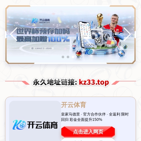
新闻中心
分类
法比安劲射，阿什拉夫建功！巴黎圣日耳曼挺进
欧冠决赛！
发布日期：2026-08-04T00:05:05+08:00
引言：巴黎圣日耳曼的荣耀之夜