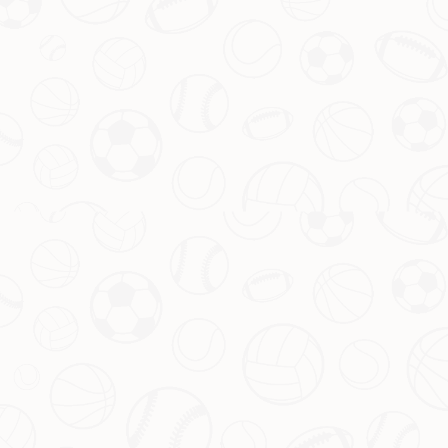
半场，对手加强攻势时，大巴黎展现出了极强的韧性，
没有给对方任何翻盘的机会。
作为一支志在夺取欧冠冠军的豪门球队，巴黎圣日耳曼
用实际行动证明了自己的实力。无论是
法比安抽射
的灵
光一现，还是
阿什拉夫破门
的果断一击，都让人看到了
这支队伍的无限潜力。随着决赛临近，他们的状态和信
心无疑达到了巅峰。
无论你是资深球迷还是新入坑的观众，这场比赛都足以
让你感受到足球的魅力。大巴黎的故事还在继续，而他
们的下一个目标，就是那座梦寐以求的欧冠奖杯！
链接参考：
开云体育官网登录入口 - 开云电竞官网
Kaiyun Sports
上一篇 : 【欧冠】图拉姆惊艳破门，恰尔汗奥
卢点球建功，国米2-1力克费耶诺德挺进下一轮
下一篇 : 扎尼奥洛未来去向成谜，三队竞相追
逐加入争夺战
友情链接：
AC米兰体育