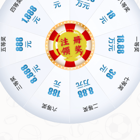
通过这场比赛，我们可以看到大巴黎在攻防两端的平
衡。尤其是阿什拉夫的表现，让人们对他在决赛中的发
挥充满期待。他的破门不仅是个人能力的体现，更是团
队战术执行的结果。
案例分析：大巴黎的战术优势
回顾这场欧冠半决赛，大巴黎之所以能够顺利晋级，与
主教练制定的战术密不可分。他们在比赛中采用了高位
压迫和快速反击相结合的方式，有效限制了对手的中场
组织，同时利用边路速度制造威胁。以阿什拉夫为例，
他在右路的多次突破直接撕开了对方的防线，而中场球
员如法比安则通过精准的长传为前锋创造机会。
此外，大巴黎在防守端的表现同样可圈可点。即使面对
对手的强力反击，他们的后防线依然保持稳定，确保了
零失球的结果。这种攻守兼备的表现，正是他们能够挺
进
欧冠决赛
的关键所在。
团队合作铸就辉煌
除了两位进球功臣外，其他球员的表现同样值得称赞。
前锋线上的不断牵制、中场球员的无私跑动以及后卫线
的稳固表现，共同构成了这场胜利的基石。尤其是在下